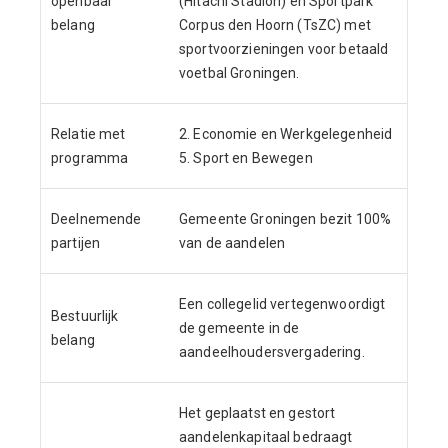
openbaar
(Hitachi Stadion) en Sportpark
belang
Corpus den Hoorn (TsZC) met
sportvoorzieningen voor betaald
voetbal Groningen.
Relatie met
2. Economie en Werkgelegenheid
programma
5. Sport en Bewegen
Deelnemende
Gemeente Groningen bezit 100%
partijen
van de aandelen
Een collegelid vertegenwoordigt
Bestuurlijk
de gemeente in de
belang
aandeelhoudersvergadering.
Het geplaatst en gestort
aandelenkapitaal bedraagt